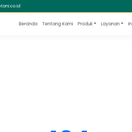
ani.co.id
Beranda
Tentang Kami
Produk
Layanan
I