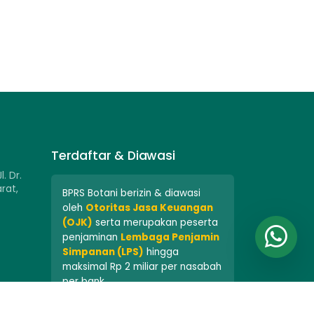
Terdaftar & Diawasi
l. Dr.
rat,
BPRS Botani berizin & diawasi
oleh
Otoritas Jasa Keuangan
(OJK)
serta merupakan peserta
penjaminan
Lembaga Penjamin
Simpanan (LPS)
hingga
maksimal Rp 2 miliar per nasabah
per bank.