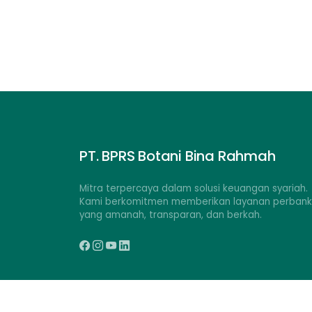
PT. BPRS Botani Bina Rahmah
Mitra terpercaya dalam solusi keuangan syariah.
Kami berkomitmen memberikan layanan perban
yang amanah, transparan, dan berkah.