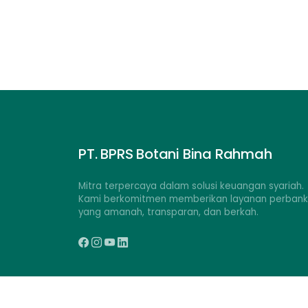
PT. BPRS Botani Bina Rahmah
Mitra terpercaya dalam solusi keuangan syariah.
Kami berkomitmen memberikan layanan perban
yang amanah, transparan, dan berkah.