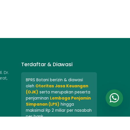
Terdaftar & Diawasi
l. Dr.
rat,
BPRS Botani berizin & diawasi
oleh
Otoritas Jasa Keuangan
(OJK)
serta merupakan peserta
penjaminan
Lembaga Penjamin
Simpanan (LPS)
hingga
maksimal Rp 2 miliar per nasabah
per bank.