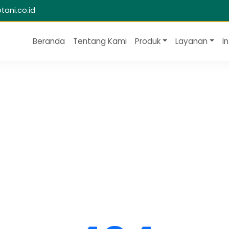
ani.co.id
Beranda
Tentang Kami
Produk
Layanan
I